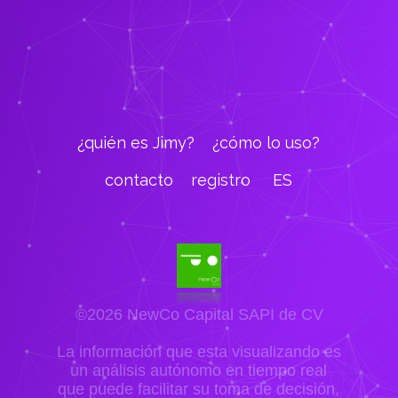
¿quién es Jimy?
¿cómo lo uso?
contacto
registro
ES
©2026 NewCo Capital SAPI de CV
La información que esta visualizando es
un análisis autónomo en tiempo real
que puede facilitar su toma de decisión,