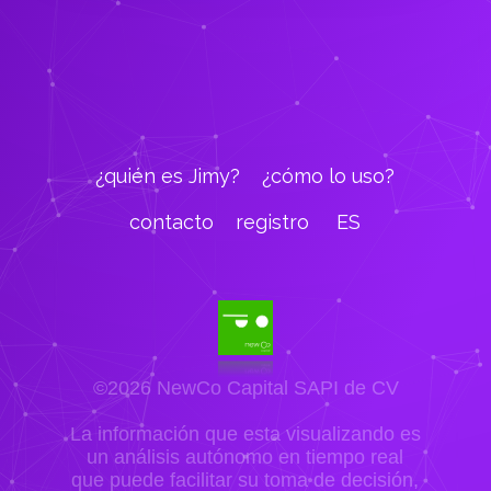
¿quién es Jimy?
¿cómo lo uso?
contacto
registro
ES
©2026 NewCo Capital SAPI de CV
La información que esta visualizando es
un análisis autónomo en tiempo real
que puede facilitar su toma de decisión,